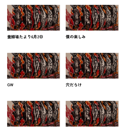
養鱒場たより6月2日
僕の楽しみ
GW
穴だらけ