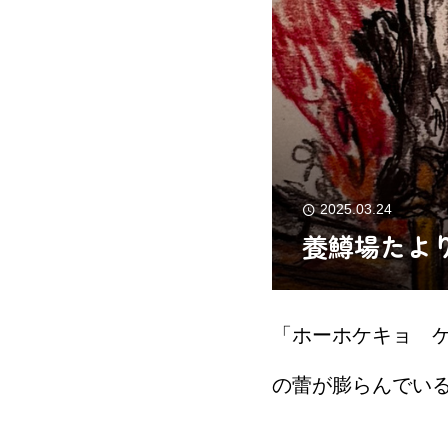
2025.03.24
養鱒場たより
「ホーホケキョ 
の蕾が膨らんでい
ぞれ春の訪れを告