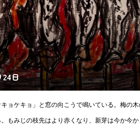
24日
ケキョケキョ」と窓の向こうで鳴いている。梅の木
る。もみじの枝先はより赤くなり、新芽は今か今か
げている。小学校も明日から春休み。名実ともに春