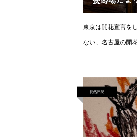
東京は開花宣言をし
ない。名古屋の開
りしころ、公園にな
が、まだ出ていな
徒然日記