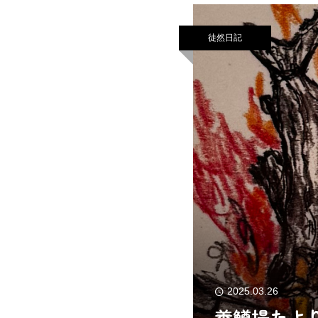
徒然日記
2025.03.26
養鱒場たより