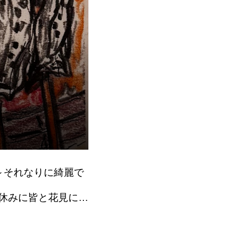
～それなりに綺麗で
休みに皆と花見に昼
す。昼神の奥 月川