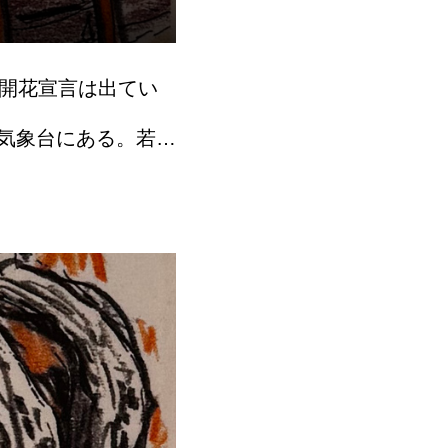
 開花宣言は出てい
気象台にある。若か
以上はあったと思う