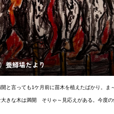
土）養鱒場たより
満開と言っても1ケ月前に苗木を植えたばかり。ま
な大きな木は満開 そりゃ～見応えがある。今度の
ます。勿論 花桃です。遠い所は東京から見に来ま