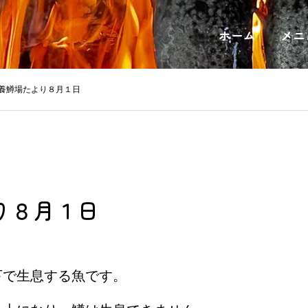
ホーム
メニ
養鱒場たより８月１日
り８月１日
下で生息する魚です。