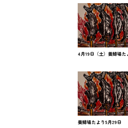
4月19日（土）養鱒場た
養鱒場たより5月29日