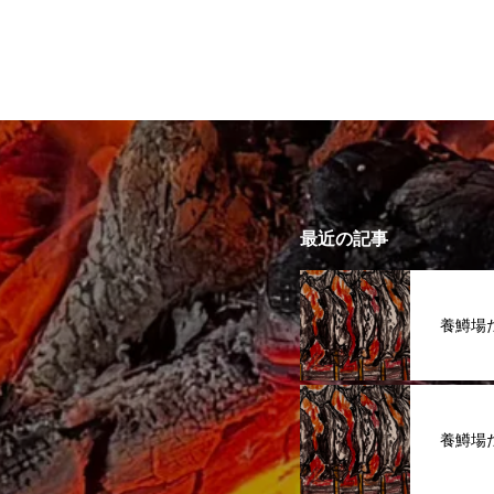
最近の記事
養鱒場
養鱒場