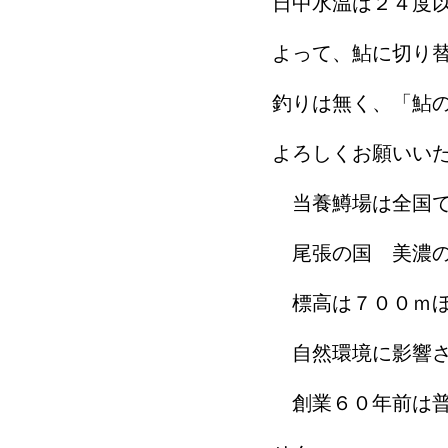
日中水温は２４度
よって、鮎に切り
釣りは無く、「鮎
よろしくお願いい
当養鱒場は全国で
尾張の国 美濃の
標高は７００ｍほ
自然環境に影響さ
創業６０年前は普