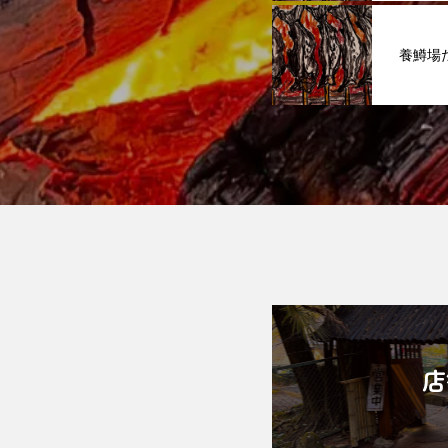
養鱒場
店