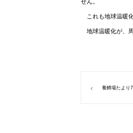
せん。
これも地球温暖化
地球温暖化が、周
養鱒場たより7