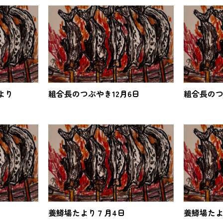
より
組合長のつぶやき12月6日
組合長のつ
養鱒場たより７月4日
養鱒場たよ