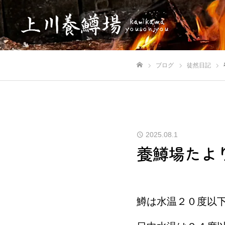
ブログ
徒然日記
ホーム
2025.08.1
養鱒場たよ
鱒は水温２０度以