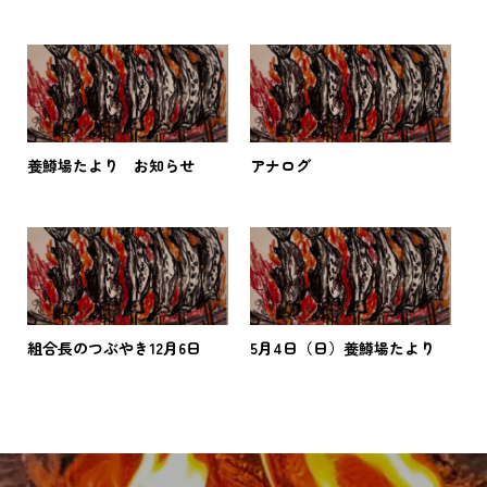
養鱒場たより お知らせ
アナログ
組合長のつぶやき12月6日
5月4日（日）養鱒場たより