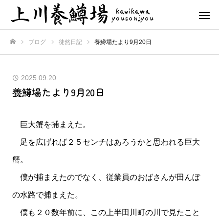
ブログ
徒然日記
養鱒場たより9月20日
ホーム
2025.09.20
養鱒場たより9月20日
巨大蟹を捕まえた。
足を広げれば２５センチはあろうかと思われる巨大
蟹。
僕が捕まえたのでなく、従業員のおばさんが田んぼ
の水路で捕まえた。
僕も２０数年前に、この上半田川町の川で見たこと